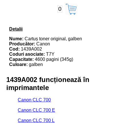
0
Detalii
Nume:
Cartuș toner original, galben
Producător:
Canon
Cod:
1439A002
Coduri asociate:
T7Y
Capacitate:
4600 pagini (345g)
Culoare:
galben
1439A002 funcționează în
imprimantele
Canon CLC 700
Canon CLC 700 E
Canon CLC 700 L