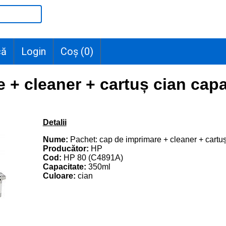
că
Login
Coș (
0
)
 + cleaner + cartuș cian capa
Detalii
Nume:
Pachet: cap de imprimare + cleaner + cartuș
Producător:
HP
Cod:
HP 80 (C4891A)
Capacitate:
350ml
Culoare:
cian