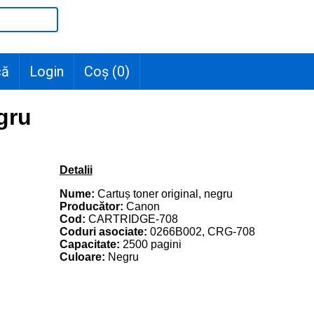
că
Login
Coș (
0
)
gru
Detalii
Nume:
Cartuș toner original, negru
Producător:
Canon
Cod:
CARTRIDGE-708
Coduri asociate:
0266B002, CRG-708
Capacitate:
2500 pagini
Culoare:
Negru