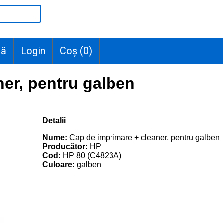
că
Login
Coș (
0
)
ner, pentru galben
Detalii
Nume:
Cap de imprimare + cleaner, pentru galben
Producător:
HP
Cod:
HP 80 (C4823A)
Culoare:
galben