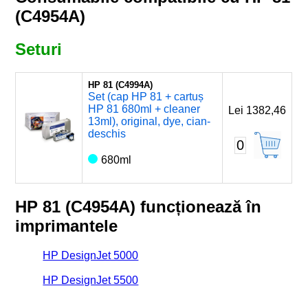
(C4954A)
Seturi
HP 81 (C4994A)
Set (cap HP 81 + cartuș
HP 81 680ml + cleaner
Lei 1382,46
13ml), original, dye, cian-
deschis
0
680ml
HP 81 (C4954A) funcționează în
imprimantele
HP DesignJet 5000
HP DesignJet 5500