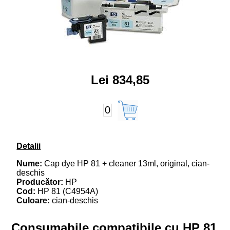
Lei 834,85
0
Detalii
Nume:
Cap dye HP 81 + cleaner 13ml, original, cian-
deschis
Producător:
HP
Cod:
HP 81 (C4954A)
Culoare:
cian-deschis
Consumabile compatibile cu HP 81