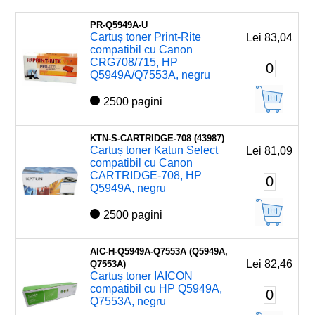
PR-Q5949A-U
Cartuș toner Print-Rite
Lei 83,04
compatibil cu Canon
CRG708/715, HP
0
Q5949A/Q7553A, negru
2500 pagini
KTN-S-CARTRIDGE-708 (43987)
Cartuș toner Katun Select
Lei 81,09
compatibil cu Canon
CARTRIDGE-708, HP
0
Q5949A, negru
2500 pagini
AIC-H-Q5949A-Q7553A (Q5949A,
Lei 82,46
Q7553A)
Cartuș toner IAICON
compatibil cu HP Q5949A,
0
Q7553A, negru