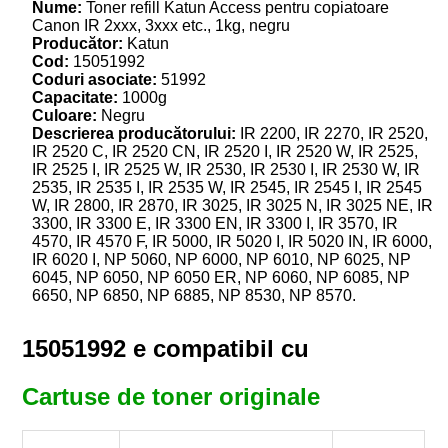
Nume:
Toner refill Katun Access pentru copiatoare
Canon IR 2xxx, 3xxx etc., 1kg, negru
Producător:
Katun
Cod:
15051992
Coduri asociate:
51992
Capacitate:
1000g
Culoare:
Negru
Descrierea producătorului:
IR 2200, IR 2270, IR 2520,
IR 2520 C, IR 2520 CN, IR 2520 I, IR 2520 W, IR 2525,
IR 2525 I, IR 2525 W, IR 2530, IR 2530 I, IR 2530 W, IR
2535, IR 2535 I, IR 2535 W, IR 2545, IR 2545 I, IR 2545
W, IR 2800, IR 2870, IR 3025, IR 3025 N, IR 3025 NE, IR
3300, IR 3300 E, IR 3300 EN, IR 3300 I, IR 3570, IR
4570, IR 4570 F, IR 5000, IR 5020 I, IR 5020 IN, IR 6000,
IR 6020 I, NP 5060, NP 6000, NP 6010, NP 6025, NP
6045, NP 6050, NP 6050 ER, NP 6060, NP 6085, NP
6650, NP 6850, NP 6885, NP 8530, NP 8570.
15051992 e compatibil cu
Cartuse de toner originale