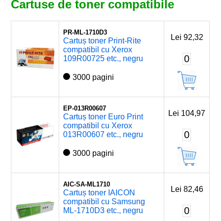
Cartuse de toner compatibile
PR-ML-1710D3
Lei 92,32
Cartuș toner Print-Rite
compatibil cu Xerox
0
109R00725 etc., negru
3000 pagini
EP-013R00607
Lei 104,97
Cartuș toner Euro Print
compatibil cu Xerox
0
013R00607 etc., negru
3000 pagini
AIC-SA-ML1710
Lei 82,46
Cartuș toner IAICON
compatibil cu Samsung
0
ML-1710D3 etc., negru