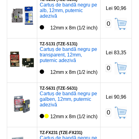
Cartuș de bandă negru pe
Lei 90,96
alb, 12mm, puternic
adezivă
0
12mm x 8m (1/2 inch)
TZ-S131 (TZE-S131)
Cartuș de bandă negru pe
Lei 83,35
transparent, 12mm,
puternic adezivă
0
12mm x 8m (1/2 inch)
TZ-S631 (TZE-S631)
Cartuș de bandă negru pe
Lei 90,96
galben, 12mm, puternic
adezivă
0
12mm x 8m (1/2 inch)
TZ-FX231 (TZE-FX231)
Cartuș de bandă negru pe