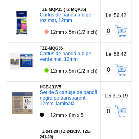
TZE-MQP35 (TZ-MQP35)
Cartuș de bandă alb pe
Lei 56,42
roz mat, 12mm
0
12mm x 5m (1/2 inch)
TZE-MQG35
Cartuș de bandă alb pe
Lei 56,42
verde mat, 12mm
0
12mm x 5m (1/2 inch)
HGE-131V5
Set de 5 cartușe de bandă
Lei 315,19
negru pe transparent,
12mm, laminată
0
12mm x 8m x 5
TZ-241-20 (TZ-241CIV, TZE-
241-20)