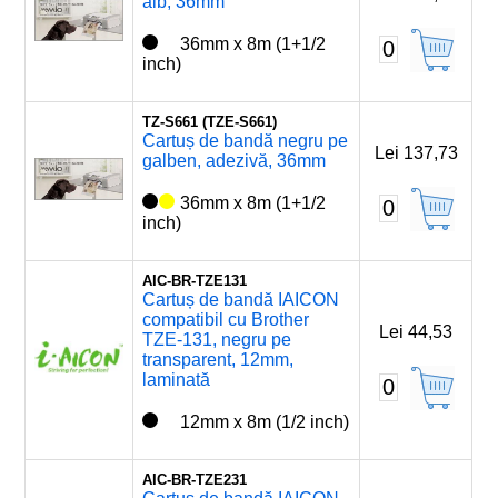
alb, 36mm
36mm x 8m (1+1/2
0
inch)
TZ-S661 (TZE-S661)
Cartuș de bandă negru pe
Lei 137,73
galben, adezivă, 36mm
36mm x 8m (1+1/2
0
inch)
AIC-BR-TZE131
Cartuș de bandă IAICON
compatibil cu Brother
Lei 44,53
TZE-131, negru pe
transparent, 12mm,
laminată
0
12mm x 8m (1/2 inch)
AIC-BR-TZE231