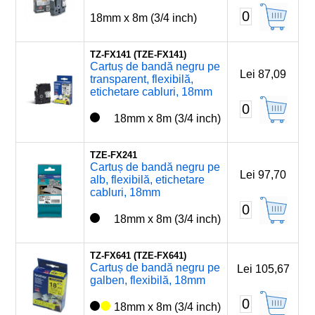
0
18mm x 8m (3/4 inch)
TZ-FX141 (TZE-FX141)
Cartuș de bandă negru pe
Lei 87,09
transparent, flexibilă,
etichetare cabluri, 18mm
0
18mm x 8m (3/4 inch)
TZE-FX241
Cartuș de bandă negru pe
Lei 97,70
alb, flexibilă, etichetare
cabluri, 18mm
0
18mm x 8m (3/4 inch)
TZ-FX641 (TZE-FX641)
Cartuș de bandă negru pe
Lei 105,67
galben, flexibilă, 18mm
0
18mm x 8m (3/4 inch)