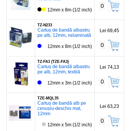
0
12mm x 8m (1/2 inch)
TZ-N233
Cartuș de bandă albastru
Lei 69,45
pe alb, 12mm, nelaminată
0
12mm x 8m (1/2 inch)
TZ-FA3 (TZE-FA3)
Cartuș de bandă albastru
Lei 74,13
pe alb, 12mm, textilă
0
12mm x 3m (1/2 inch)
TZE-MQL35
Cartuș de bandă alb pe
Lei 63,23
cenușiu-deschis mat,
12mm
0
12mm x 5m (1/2 inch)