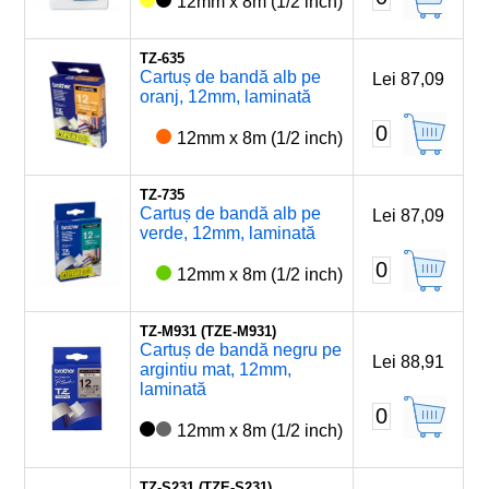
12mm x 8m (1/2 inch)
TZ-635
Cartuș de bandă alb pe
Lei 87,09
oranj, 12mm, laminată
0
12mm x 8m (1/2 inch)
TZ-735
Cartuș de bandă alb pe
Lei 87,09
verde, 12mm, laminată
0
12mm x 8m (1/2 inch)
TZ-M931 (TZE-M931)
Cartuș de bandă negru pe
Lei 88,91
argintiu mat, 12mm,
laminată
0
12mm x 8m (1/2 inch)
TZ-S231 (TZE-S231)