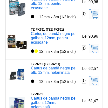
Lei 90,96
alb, 12mm, pentru
ecusoane
0
12mm x 8m (1/2 inch)
TZ-FX631 (TZE-FX631)
Cartuș de bandă negru pe
Lei 90,96
galben, 12mm, pentru
ecusoane
0
12mm x 8m (1/2 inch)
TZ-N231 (TZE-N231)
Cartuș de bandă negru pe
Lei 62,57
alb, 12mm, nelaminată
0
12mm x 8m (1/2 inch)
TZ-N631
Cartuș de bandă negru pe
Lei 61,47
galben, 12mm,
nelaminată