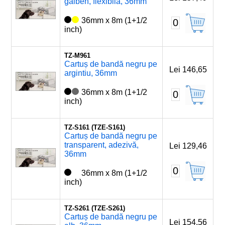
galben, flexibilă, 36mm
36mm x 8m (1+1/2
0
inch)
TZ-M961
Cartuș de bandă negru pe
Lei 146,65
argintiu, 36mm
36mm x 8m (1+1/2
0
inch)
TZ-S161 (TZE-S161)
Cartuș de bandă negru pe
transparent, adezivă,
Lei 129,46
36mm
0
36mm x 8m (1+1/2
inch)
TZ-S261 (TZE-S261)
Cartuș de bandă negru pe
Lei 154,56