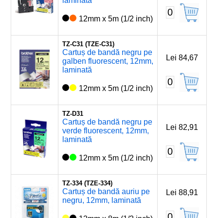
laminată
0
12mm x 5m (1/2 inch)
TZ-C31 (TZE-C31)
Cartuș de bandă negru pe
Lei 84,67
galben fluorescent, 12mm,
laminată
0
12mm x 5m (1/2 inch)
TZ-D31
Cartuș de bandă negru pe
Lei 82,91
verde fluorescent, 12mm,
laminată
0
12mm x 5m (1/2 inch)
TZ-334 (TZE-334)
Cartuș de bandă auriu pe
Lei 88,91
negru, 12mm, laminată
0