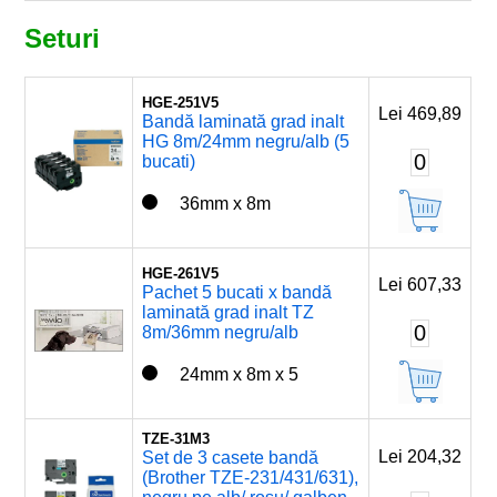
Seturi
HGE-251V5
Lei 469,89
Bandă laminată grad inalt
HG 8m/24mm negru/alb (5
0
bucati)
36mm x 8m
HGE-261V5
Lei 607,33
Pachet 5 bucati x bandă
laminată grad inalt TZ
0
8m/36mm negru/alb
24mm x 8m x 5
TZE-31M3
Lei 204,32
Set de 3 casete bandă
(Brother TZE-231/431/631),