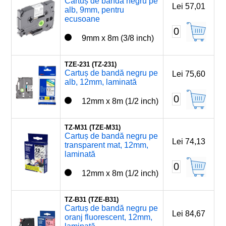
Cartuș de bandă negru pe
Lei 57,01
alb, 9mm, pentru
ecusoane
0
9mm x 8m (3/8 inch)
TZE-231 (TZ-231)
Cartuș de bandă negru pe
Lei 75,60
alb, 12mm, laminată
0
12mm x 8m (1/2 inch)
TZ-M31 (TZE-M31)
Cartuș de bandă negru pe
Lei 74,13
transparent mat, 12mm,
laminată
0
12mm x 8m (1/2 inch)
TZ-B31 (TZE-B31)
Cartuș de bandă negru pe
Lei 84,67
oranj fluorescent, 12mm,