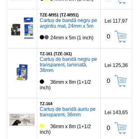
TZE-M951 (TZ-M951)
Cartuș de bandă negru pe
Lei 117,97
argintiu mat, 24mm x 5m
0
24mm x 5m (1 inch)
TZ-161 (TZE-161)
Cartuș de bandă negru pe
transparent, laminată,
Lei 125,36
36mm
0
36mm x 8m (1+1/2
inch)
TZ-164
Cartuș de bandă auriu pe
Lei 143,65
transparent, 36mm
36mm x 8m (1+1/2
0
inch)