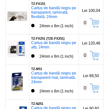
TZ-FX151
Cartuș de bandă negru pe
Lei 100,04
transparent, laminată,
flexibilă, 24mm
0
24mm x 8m (1 inch)
TZ-FX251 (TZE-FX251)
Cartuș de bandă negru pe
Lei 120,46
alb, 24mm
0
24mm x 8m (1 inch)
TZ-M51
Cartuș de bandă negru pe
Lei 89,50
transparent mat, laminată,
24mm
0
24mm x 8m (1 inch)
TZ-N251
Cartuș de bandă negru pe
Lei 90,60