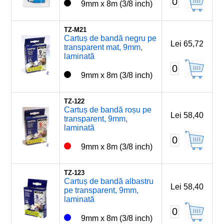
0
9mm x 8m (3/8 inch)
TZ-M21
Cartuș de bandă negru pe
Lei 65,72
transparent mat, 9mm,
laminată
0
9mm x 8m (3/8 inch)
TZ-122
Cartuș de bandă roșu pe
Lei 58,40
transparent, 9mm,
laminată
0
9mm x 8m (3/8 inch)
TZ-123
Cartuș de bandă albastru
Lei 58,40
pe transparent, 9mm,
laminată
0
9mm x 8m (3/8 inch)