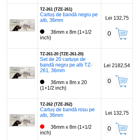
TZ-261 (TZE-261)
Cartuș de bandă negru pe
Lei 132,75
alb, 36mm
36mm x 8m (1+1/2
0
inch)
TZ-261-20 (TZE-261-20)
Set de 20 cartușe de
bandă negru pe alb TZ-
Lei 2182,54
261, 36mm
0
36mm x 8m x 20
(1+1/2 inch)
TZ-262 (TZE-262)
Cartuș de bandă roșu pe
Lei 132,75
alb, 36mm
36mm x 8m (1+1/2
0
inch)