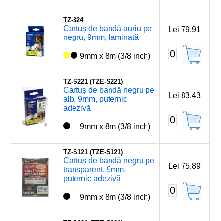
TZ-324
Cartuș de bandă auriu pe
Lei 79,91
negru, 9mm, laminată
0
9mm x 8m (3/8 inch)
TZ-S221 (TZE-S221)
Cartuș de bandă negru pe
Lei 83,43
alb, 9mm, puternic
adezivă
0
9mm x 8m (3/8 inch)
TZ-S121 (TZE-S121)
Cartuș de bandă negru pe
Lei 75,89
transparent, 9mm,
puternic adezivă
0
9mm x 8m (3/8 inch)