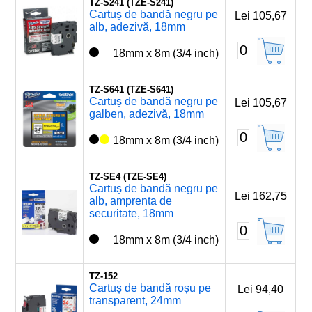
TZ-S241 (TZE-S241)
Cartuș de bandă negru pe
Lei 105,67
alb, adezivă, 18mm
0
18mm x 8m (3/4 inch)
TZ-S641 (TZE-S641)
Cartuș de bandă negru pe
Lei 105,67
galben, adezivă, 18mm
0
18mm x 8m (3/4 inch)
TZ-SE4 (TZE-SE4)
Cartuș de bandă negru pe
Lei 162,75
alb, amprenta de
securitate, 18mm
0
18mm x 8m (3/4 inch)
TZ-152
Cartuș de bandă roșu pe
Lei 94,40
transparent, 24mm