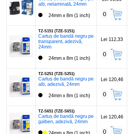
alb, nelaminată, 24mm
0
24mm x 8m (1 inch)
TZ-S151 (TZE-S151)
Cartuș de bandă negru pe
Lei 112,33
transparent, adezivă,
24mm
0
24mm x 8m (1 inch)
TZ-S251 (TZE-S251)
Cartuș de bandă negru pe
Lei 120,46
alb, adezivă, 24mm
0
24mm x 8m (1 inch)
TZ-S651 (TZE-S651)
Cartuș de bandă negru pe
Lei 120,46
galben, adezivă, 24mm
0
24mm x 8m (1 inch)