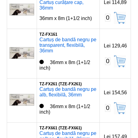
Cartuș curățare cap,
Lei 114,89
36mm
0
36mm x 8m (1+1/2 inch)
TZ-FX161
Cartuș de bandă negru pe
transparent, flexibilă,
Lei 129,46
36mm
0
36mm x 8m (1+1/2
inch)
TZ-FX261 (TZE-FX261)
Cartuș de bandă negru pe
Lei 154,56
alb, flexibilă, 36mm
36mm x 8m (1+1/2
0
inch)
TZ-FX661 (TZE-FX661)
Cartuș de bandă negru pe
Lei 157,49