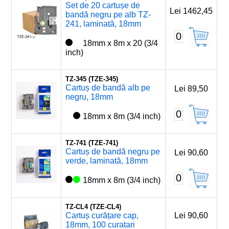
Set de 20 cartușe de
Lei 1462,45
bandă negru pe alb TZ-
241, laminată, 18mm
0
18mm x 8m x 20 (3/4
inch)
TZ-345 (TZE-345)
Cartuș de bandă alb pe
Lei 89,50
negru, 18mm
0
18mm x 8m (3/4 inch)
TZ-741 (TZE-741)
Cartuș de bandă negru pe
Lei 90,60
verde, laminată, 18mm
0
18mm x 8m (3/4 inch)
TZ-CL4 (TZE-CL4)
Cartuș curățare cap,
Lei 90,60
18mm, 100 curatari