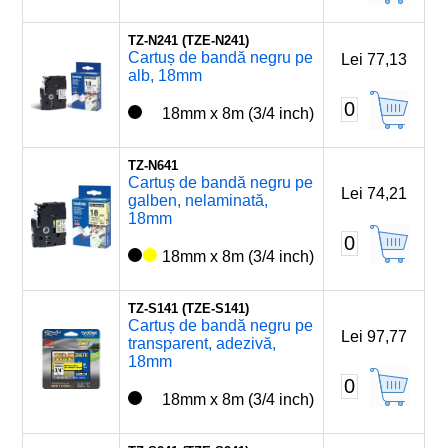
TZ-N241 (TZE-N241)
Cartuș de bandă negru pe
Lei 77,13
alb, 18mm
0
18mm x 8m (3/4 inch)
TZ-N641
Cartuș de bandă negru pe
Lei 74,21
galben, nelaminată,
18mm
0
18mm x 8m (3/4 inch)
TZ-S141 (TZE-S141)
Cartuș de bandă negru pe
Lei 97,77
transparent, adezivă,
18mm
0
18mm x 8m (3/4 inch)