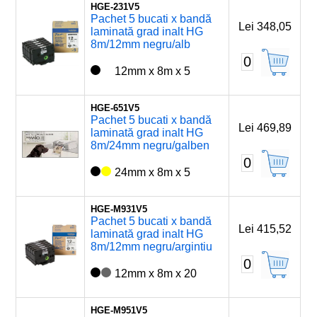
HGE-231V5
Pachet 5 bucati x bandă
Lei 348,05
laminată grad inalt HG
8m/12mm negru/alb
0
12mm x 8m x 5
HGE-651V5
Pachet 5 bucati x bandă
Lei 469,89
laminată grad inalt HG
8m/24mm negru/galben
0
24mm x 8m x 5
HGE-M931V5
Pachet 5 bucati x bandă
Lei 415,52
laminată grad inalt HG
8m/12mm negru/argintiu
0
12mm x 8m x 20
HGE-M951V5