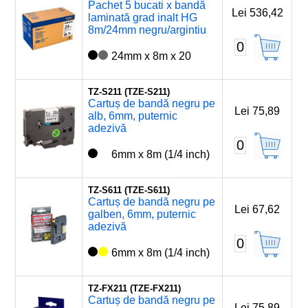
Pachet 5 bucati x bandă
Lei 536,42
laminată grad inalt HG
8m/24mm negru/argintiu
0
24mm x 8m x 20
TZ-S211 (TZE-S211)
Cartuș de bandă negru pe
Lei 75,89
alb, 6mm, puternic
adezivă
0
6mm x 8m (1/4 inch)
TZ-S611 (TZE-S611)
Cartuș de bandă negru pe
Lei 67,62
galben, 6mm, puternic
adezivă
0
6mm x 8m (1/4 inch)
TZ-FX211 (TZE-FX211)
Cartuș de bandă negru pe
Lei 75,89