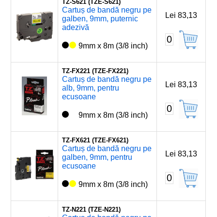
TZ-S621 (TZE-S621)
Cartuș de bandă negru pe
Lei 83,13
galben, 9mm, puternic
adezivă
0
9mm x 8m (3/8 inch)
TZ-FX221 (TZE-FX221)
Cartuș de bandă negru pe
Lei 83,13
alb, 9mm, pentru
ecusoane
0
9mm x 8m (3/8 inch)
TZ-FX621 (TZE-FX621)
Cartuș de bandă negru pe
Lei 83,13
galben, 9mm, pentru
ecusoane
0
9mm x 8m (3/8 inch)
TZ-N221 (TZE-N221)