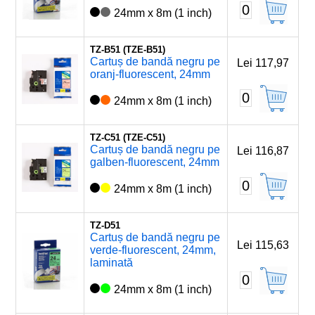
0
24mm x 8m (1 inch)
TZ-B51 (TZE-B51)
Cartuș de bandă negru pe
Lei 117,97
oranj-fluorescent, 24mm
0
24mm x 8m (1 inch)
TZ-C51 (TZE-C51)
Cartuș de bandă negru pe
Lei 116,87
galben-fluorescent, 24mm
0
24mm x 8m (1 inch)
TZ-D51
Cartuș de bandă negru pe
Lei 115,63
verde-fluorescent, 24mm,
laminată
0
24mm x 8m (1 inch)