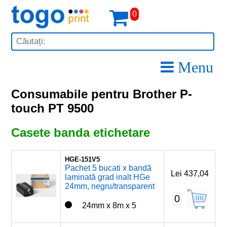
0
Menu
Consumabile pentru Brother P-
touch PT 9500
Casete banda etichetare
HGE-151V5
Pachet 5 bucati x bandă
Lei 437,04
laminată grad inalt HGe
24mm, negru/transparent
0
24mm x 8m x 5