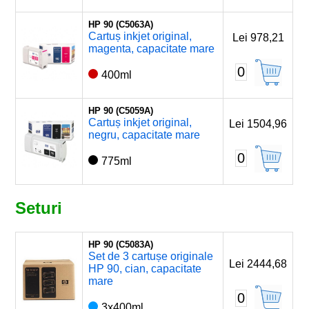
HP 90 (C5063A)
Cartuș inkjet original,
Lei 978,21
magenta, capacitate mare
0
400ml
HP 90 (C5059A)
Cartuș inkjet original,
Lei 1504,96
negru, capacitate mare
0
775ml
Seturi
HP 90 (C5083A)
Set de 3 cartușe originale
Lei 2444,68
HP 90, cian, capacitate
mare
0
3x400ml