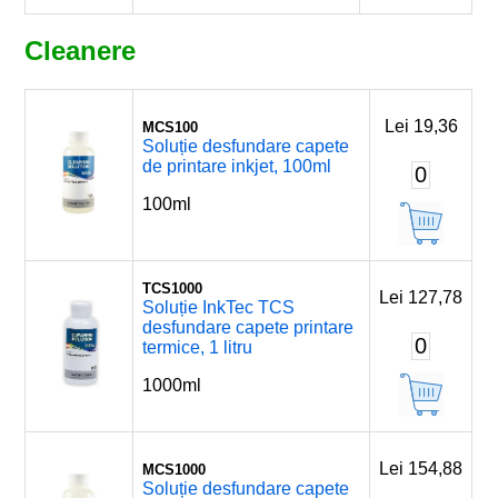
Cleanere
Lei 19,36
MCS100
Soluție desfundare capete
de printare inkjet, 100ml
0
100ml
TCS1000
Lei 127,78
Soluție InkTec TCS
desfundare capete printare
0
termice, 1 litru
1000ml
Lei 154,88
MCS1000
Soluție desfundare capete